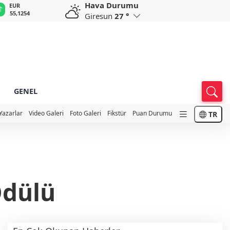
Hava Durumu
GBP
CHF
CAD
RUB
A
64,3468
59,0083
34,1883
0,5822
1
Giresun
27 °
GENEL
Yazarlar
Video Galeri
Foto Galeri
Fikstür
Puan Durumu
TR
Ödülü