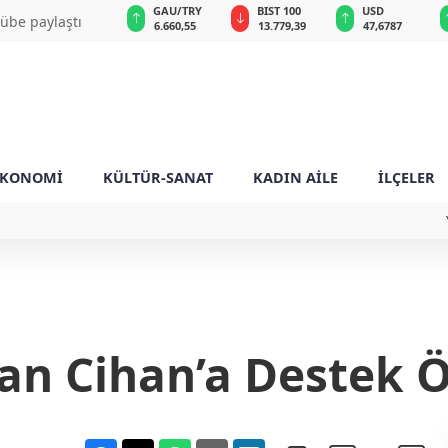
GAU/TRY
BIST 100
USD
EUR
et
6.660,55
13.779,39
47,6787
55,1254
EKONOMİ
KÜLTÜR-SANAT
KADIN AİLE
İLÇELER
an Cihan’a Destek 