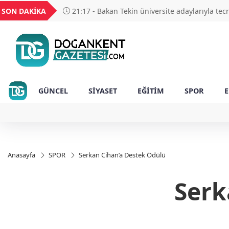
GEL
TND
BGN
VND
SON DAKİKA
21:17 - Moritanyalı öğrencilerden MEB'e ziyar
49
18,2677
16,3788
27,9743
0,0018
GÜNCEL
SİYASET
EĞİTİM
SPOR
Anasayfa
SPOR
Serkan Cihan’a Destek Ödülü
Serk