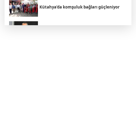
Kütahya’da komşuluk bağları güçleniyor
İzmir'de özel okullarda zorlu kayıt dönemi!
Teşvikler kalktı, veli devlet okuluna yöneldi
BİK’ten gazete ve internet haber sitelerine
mevzuat eğitimi
Eskişehir'de Kentpark Yapay Plajı yeni
sezonda hizmete açıldı
Sakarya'da “Kadın Kadına” buluşmalar
Akyazı’da sürdü