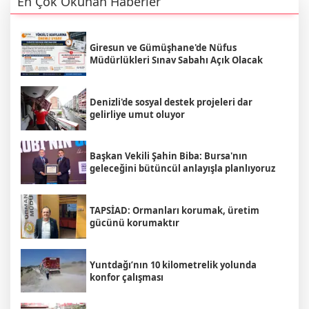
En Çok Okunan Haberler
Giresun ve Gümüşhane'de Nüfus
Müdürlükleri Sınav Sabahı Açık Olacak
Denizli'de sosyal destek projeleri dar
gelirliye umut oluyor
Başkan Vekili Şahin Biba: Bursa'nın
geleceğini bütüncül anlayışla planlıyoruz
TAPSİAD: Ormanları korumak, üretim
gücünü korumaktır
Yuntdağı’nın 10 kilometrelik yolunda
konfor çalışması