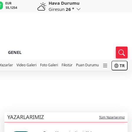
Hava Durumu
EUR
GBP
CHF
CAD
R
55,1254
64,3468
59,0083
34,1883
0
Giresun
26 °
GENEL
Yazarlar
Video Galeri
Foto Galeri
Fikstür
Puan Durumu
TR
YAZARLARIMIZ
Tüm Yazarlarımız