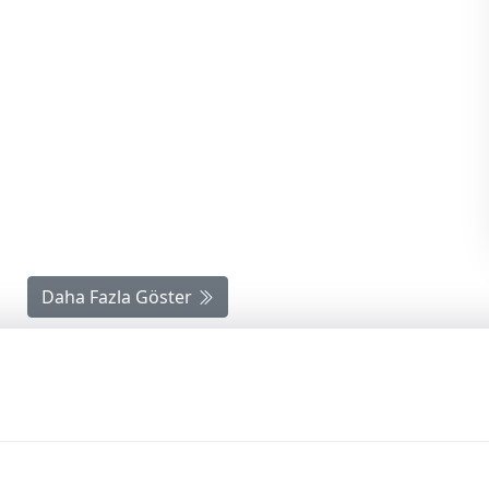
3 Mayıs 1944 Irkçılık ve
Turancılık Davası…
Şevket KAMACI
Daha Fazla Göster