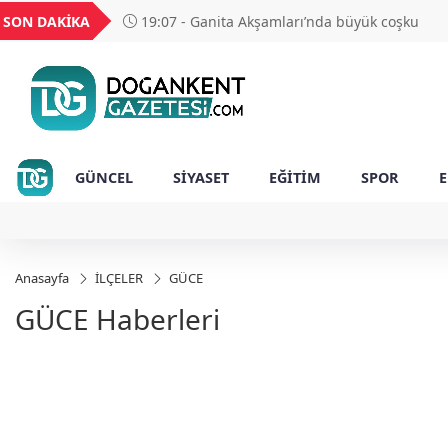
UYU
GEL
TND
BGN
SON DAKİKA
19:07 - Ganita Akşamları’nda büyük coşku
52
1,1849
18,2677
16,3788
27,9743
GÜNCEL
SİYASET
EĞİTİM
SPOR
Anasayfa
İLÇELER
GÜCE
GÜCE Haberleri