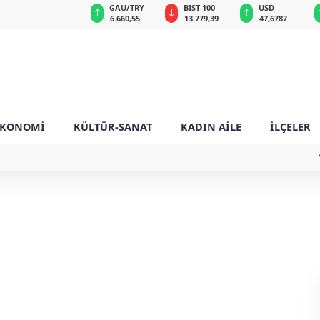
VND
GAU/TRY
BIST 100
USD
0,0018
6.660,55
13.779,39
47,6787
EKONOMİ
KÜLTÜR-SANAT
KADIN AİLE
İLÇELER