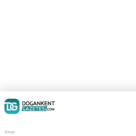
“GÜVEN” ve ÖTESİ…
İsmail BAYRAM
Dernek Kurma ve Örgütlenme
Hakkı
İbrahim BALCIOĞLU
Künye