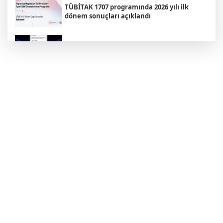
TÜBİTAK 1707 programında 2026 yılı ilk
dönem sonuçları açıklandı
Yapay zekada onlarca uygulamanın yerini
tek asistan alabilir
Balıkesir'de Kepsut’a Kent Lokantası ve
altyapı desteği
Bursa'da ilklerin festivalinde çocuklar da
şen şakrak
Sakarya’da ücretsiz doğalgaza
kavuşacaklar