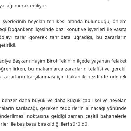
yacağı merak ediliyor.
e işyerlerinin heyelan tehlikesi altında bulunduğu, önlem
ği Doğankent ilçesinde bazı konut ve işyerleri ile vasıta
dolayı zarar görerek tahribata uğradığı, bu zararların
tirildi.
e Başkanı Haşim Birol Tekin’in ilçede yaşanan felaket
ğrenilirken, bu makamlarca zararların telafisi ve gerekli
bu zararların karşılanması için bakanlık nezdinde ödenek
benzer daha büyük ve daha küçük çaplı sel ve heyelan
araların sarılacağı, gereken tedbirlerin alınacağı yönünde
önderilmesi noktasına geldiği zaman çeşitli bahanelerle
eri ile baş başa bırakıldığı ileri sürüldü.