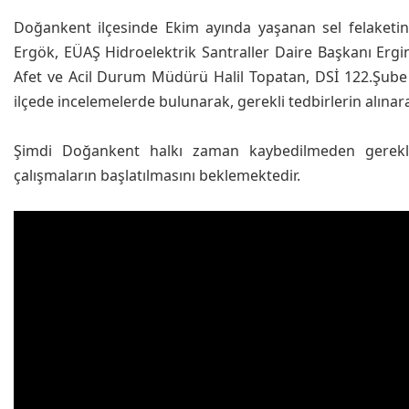
Doğankent ilçesinde Ekim ayında yaşanan sel felaketind
Ergök, EÜAŞ Hidroelektrik Santraller Daire Başkanı Erg
Afet ve Acil Durum Müdürü Halil Topatan, DSİ 122.Şube
ilçede incelemelerde bulunarak, gerekli tedbirlerin alınar
Şimdi Doğankent halkı zaman kaybedilmeden gerekli ö
çalışmaların başlatılmasını beklemektedir.