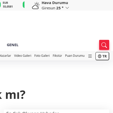
Hava Durumu
GBP
CHF
CAD
RUB
A
64,1949
58,8383
34,0639
0,5752
1
Giresun
25 °
GENEL
Yazarlar
Video Galeri
Foto Galeri
Fikstür
Puan Durumu
TR
k mı?