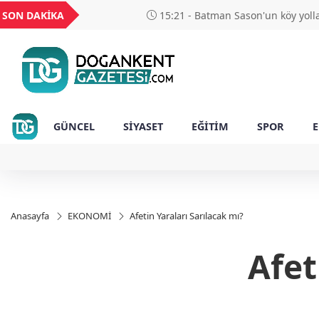
GEL
TND
BGN
VND
SON DAKİKA
15:21 - Batman Sason'un köy yollarında yama 
54
18,2410
16,2411
27,9743
0,0018
sürüyor
GÜNCEL
SİYASET
EĞİTİM
SPOR
Anasayfa
EKONOMİ
Afetin Yaraları Sarılacak mı?
Afet