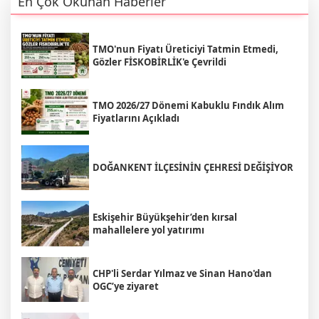
En Çok Okunan Haberler
TMO'nun Fiyatı Üreticiyi Tatmin Etmedi,
Gözler FİSKOBİRLİK'e Çevrildi
TMO 2026/27 Dönemi Kabuklu Fındık Alım
Fiyatlarını Açıkladı
DOĞANKENT İLÇESİNİN ÇEHRESİ DEĞİŞİYOR
Eskişehir Büyükşehir’den kırsal
mahallelere yol yatırımı
CHP'li Serdar Yılmaz ve Sinan Hano'dan
OGC’ye ziyaret