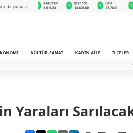
GAU/TRY
BIST 100
USD
EUR
çalışmaları
6.618,53
13.805,50
47,7002
55,0581
EKONOMİ
KÜLTÜR-SANAT
KADIN AİLE
İLÇELER
in Yaraları Sarılaca