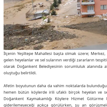
İlçenin Yeşiltepe Mahallesi başta olmak üzere; Merkez,
gelen heyelanlar ve sel sularının verdiği zararların tespit
olarak Doğankent Belediyesinin sorumluluk alanında al
oluştuğu belirtildi.
Afetin boyutunun daha da vahim noktalarda bulunduğu k
hemen bütün köylerde irili ufaklı birçok heyelan ve sel 
Doğankent Kaymakamlığı Köylere Hizmet Götürme Birli
giderilemeyeceği açıkça görülürken, şu an görüşmel