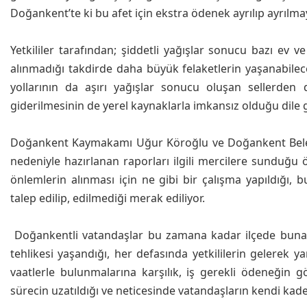
Doğankent’te ki bu afet için ekstra ödenek ayrılıp ayrılma
Yetkililer tarafından; şiddetli yağışlar sonucu bazı ev v
alınmadığı takdirde daha büyük felaketlerin yaşanabilece
yollarının da aşırı yağışlar sonucu oluşan sellerden 
giderilmesinin de yerel kaynaklarla imkansız olduğu dile ge
Doğankent Kaymakamı Uğur Köroğlu ve Doğankent Belediy
nedeniyle hazırlanan raporları ilgili mercilere sunduğu ö
önlemlerin alınması için ne gibi bir çalışma yapıldığı, 
talep edilip, edilmediği merak ediliyor.
Doğankentli vatandaşlar bu zamana kadar ilçede buna 
tehlikesi yaşandığı, her defasında yetkililerin gelerek y
vaatlerle bulunmalarına karşılık, iş gerekli ödeneğin g
sürecin uzatıldığı ve neticesinde vatandaşların kendi kaderl