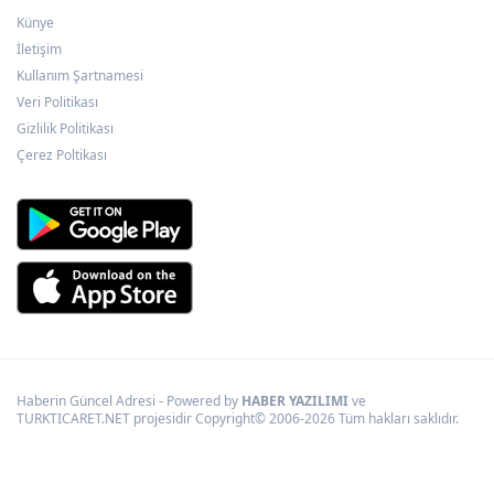
Kocaeli’de 15 Temmuz Köprülü Kavşağı
yenilendi
Künye
İletişim
Kullanım Şartnamesi
Mersin'de 4 merkez ilçeye güçlü yağmur
Veri Politikası
suyu yatırımı
Gizlilik Politikası
Çerez Poltikası
Haberin Güncel Adresi - Powered by
HABER YAZILIMI
ve
TURKTICARET.NET projesidir Copyright© 2006-2026 Tüm hakları saklıdır.