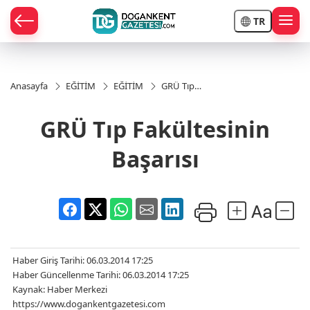
TR
ÇE
Anasayfa
EĞİTİM
EĞİTİM
GRÜ Tıp
Fakültesinin
Başarısı
RAY
GRÜ Tıp Fakültesinin
Başarısı
POR
R
POR
Haber Giriş Tarihi: 06.03.2014 17:25
Haber Güncellenme Tarihi: 06.03.2014 17:25
Kaynak: Haber Merkezi
https://www.dogankentgazetesi.com