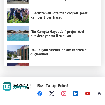
Bilecik'te Vali Sözer'den coğrafi işaretli
Kamber Biberi hasadı
“Bu Kampta Hayat Var” projesi özel
bireylere yaz tatili sunuyor
Dokuz Eylül nitelikli hekim kadrosunu
güçlendirdi
Cumhurbaşkanı Erdoğan’dan 'Terörsüz
Türkiye' mesajı
Bizi Takip Edin!
Manisa Büyükşehir İle “Mahallemde Şenlik
Var”