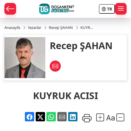
TR
Anasayfa
Yazarlar
Recep ŞAHAN
KUYRUK
ACISI
ÇE
Recep ŞAHAN
RAY
POR
R
KUYRUK ACISI
POR