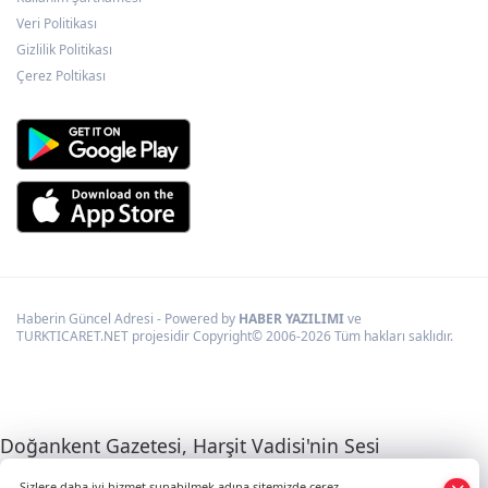
Veri Politikası
Gizlilik Politikası
Çerez Poltikası
Haberin Güncel Adresi - Powered by
HABER YAZILIMI
ve
TURKTICARET.NET projesidir Copyright© 2006-2026 Tüm hakları saklıdır.
Doğankent Gazetesi, Harşit Vadisi'nin Sesi
Sizlere daha iyi hizmet sunabilmek adına sitemizde çerez