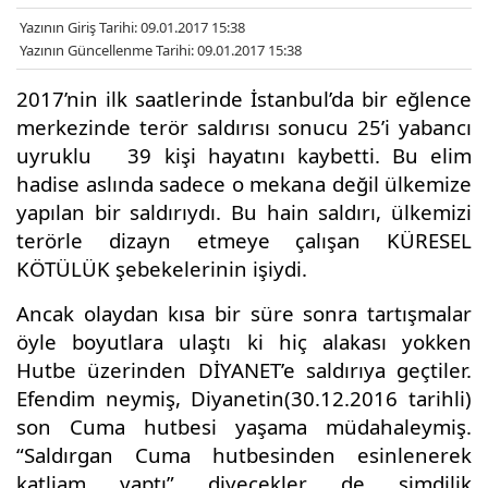
Yazının Giriş Tarihi: 09.01.2017 15:38
Yazının Güncellenme Tarihi: 09.01.2017 15:38
2017’nin ilk saatlerinde İstanbul’da bir eğlence
merkezinde terör saldırısı sonucu 25’i yabancı
uyruklu
39 kişi hayatını kaybetti. Bu elim
hadise aslında sadece o mekana değil ülkemize
AHİSAR
yapılan bir saldırıydı. Bu hain saldırı, ülkemizi
terörle dizayn etmeye çalışan KÜRESEL
KÖTÜLÜK şebekelerinin işiydi.
Ancak olaydan kısa bir süre sonra tartışmalar
öyle boyutlara ulaştı ki hiç alakası yokken
Hutbe üzerinden DİYANET’e saldırıya geçtiler.
Efendim neymiş, Diyanetin(30.12.2016 tarihli)
son Cuma hutbesi yaşama müdahaleymiş.
“Saldırgan Cuma hutbesinden esinlenerek
katliam yaptı” diyecekler de şimdilik