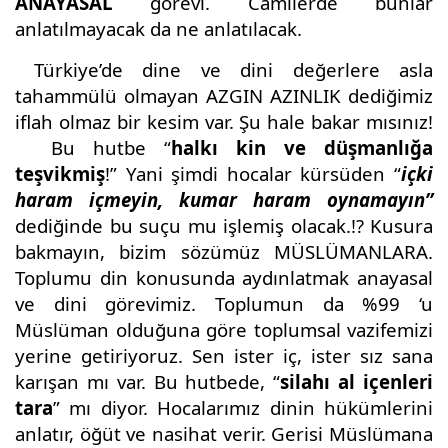
ANAYASAL
görevi. Camilerde bunlar
anlatılmayacak da ne anlatılacak.
Türkiye’de dine ve dini değerlere asla
tahammülü olmayan AZGIN AZINLIK dediğimiz
iflah olmaz bir kesim var. Şu hale bakar mısınız!
Bu hutbe “
halkı kin ve düşmanlığa
teşvikmiş
!” Yani şimdi hocalar kürsüden “
içki
haram içmeyin, kumar haram oynamayın”
dediğinde bu suçu mu işlemiş olacak.!? Kusura
bakmayın, bizim sözümüz MÜSLÜMANLARA.
Toplumu din konusunda aydınlatmak anayasal
ve dini görevimiz. Toplumun da %99 ‘u
Müslüman olduğuna göre toplumsal vazifemizi
yerine getiriyoruz. Sen ister iç, ister sız sana
karışan mı var. Bu hutbede, “
silahı al içenleri
tara
” mı diyor. Hocalarımız dinin hükümlerini
anlatır, öğüt ve nasihat verir. Gerisi Müslümana