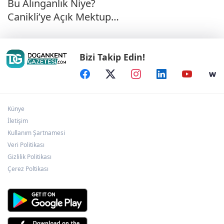
Bu Alınganlık Niye?
Canikli’ye Açık Mektup…
Bizi Takip Edin!
Künye
İletişim
Kullanım Şartnamesi
Veri Politikası
Gizlilik Politikası
Çerez Poltikası