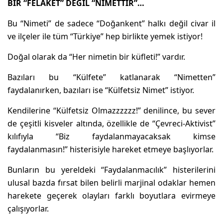
BİR “FELAKET” DEĞİL “NİMETTİR”…
Bu “Nimeti” de sadece “Doğankent” halkı değil civar il
ve ilçeler ile tüm “Türkiye” hep birlikte yemek istiyor!
Doğal olarak da “Her nimetin bir küfleti!” vardır.
Bazıları bu “Külfete” katlanarak “Nimetten”
faydalanırken, bazıları ise “Külfetsiz Nimet” istiyor.
Kendilerine “Külfetsiz Olmazzzzzz!” denilince, bu sever
de çeşitli kisveler altında, özellikle de “Çevreci-Aktivist”
kılıfıyla “Biz faydalanmayacaksak kimse
faydalanmasın!” histerisiyle hareket etmeye başlıyorlar.
Bunların bu yereldeki “Faydalanmacılık” histerilerini
ulusal bazda fırsat bilen belirli marjinal odaklar hemen
harekete geçerek olayları farklı boyutlara evirmeye
çalışıyorlar.