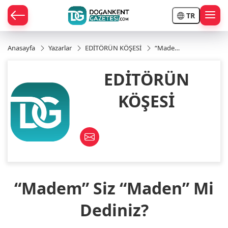
TR
Anasayfa
Yazarlar
EDİTÖRÜN KÖŞESİ
“Madem”
Siz
ÇE
“Maden”
EDİTÖRÜN
Mi
Dediniz?
RAY
KÖŞESİ
POR
R
POR
“Madem” Siz “Maden” Mi
Dediniz?