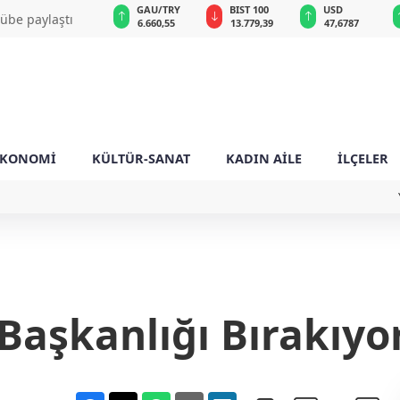
GAU/TRY
BIST 100
USD
EUR
et
6.660,55
13.779,39
47,6787
55,1254
EKONOMİ
KÜLTÜR-SANAT
KADIN AİLE
İLÇELER
 Başkanlığı Bırakıy