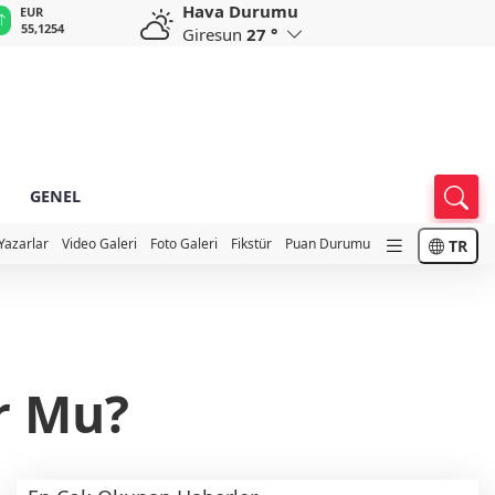
Hava Durumu
GBP
CHF
CAD
RUB
A
64,3468
59,0083
34,1883
0,5822
1
Giresun
27 °
GENEL
Yazarlar
Video Galeri
Foto Galeri
Fikstür
Puan Durumu
TR
or Mu?