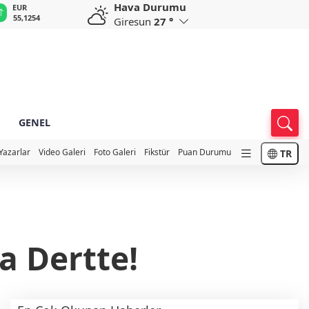
Hava Durumu
GBP
CHF
CAD
RUB
64,3468
59,0083
34,1883
0,5822
Giresun
27 °
GENEL
Yazarlar
Video Galeri
Foto Galeri
Fikstür
Puan Durumu
TR
a Dertte!