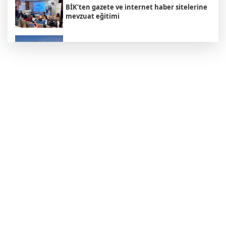
BİK’ten gazete ve internet haber sitelerine
mevzuat eğitimi
Yuntdağı’nın 10 kilometrelik yolunda
konfor çalışması
Özel öğrenci yurtlarına ilişkin yönetmelik
değişikliği... Geçiş süresi uzatıldı
Kocaeli'de kırsal mahalleye modern yol
Depremde hasar görmüştü... Malatya
Arkeoloji Müzesi yenilendi