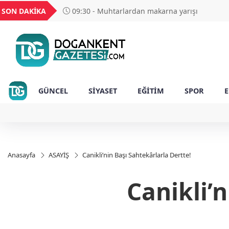
YU
GEL
TND
BGN
VND
SON DAKİKA
09:30 - Siyasetçilere taş çıkartan Vali
1849
18,2677
16,3788
27,9743
0,0018
GÜNCEL
SİYASET
EĞİTİM
SPOR
Anasayfa
ASAYİŞ
Canikli’nin Başı Sahtekârlarla Dertte!
Canikli’