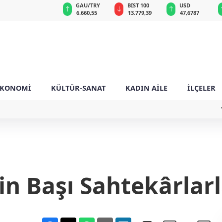
GAU/TRY
BIST 100
USD
EUR
6.660,55
13.779,39
47,6787
55,1254
EKONOMİ
KÜLTÜR-SANAT
KADIN AİLE
İLÇELER
nin Başı Sahtekârlarl